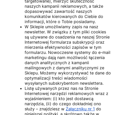
targetowane), mierzyć skuteczność
naszych kampanii reklamowych, a także
dopasowywać zawartość naszych
komunikatów kierowanych do Ciebie do
informacji, które o Tobie posiadamy.
W Sklepie umożliwiamy zapis na nasz
newsletter. W związku z tym pliki cookies
są używane do osadzenia na naszej Stronie
Internetowej formularza subskrypcji oraz
mierzenia efektywności zapisów w tym
formularzu. Nowoczesne systemy do e-mail
marketingu dają nam możliwość łączenia
danych analitycznych z kampanii
mailingowych z danymi analitycznymi ze
Sklepu. Możemy wykorzystywać te dane do
optymalizacji treści wiadomości
wysyłanych subskrybentom newslettera.
Listę używanych przez nas na Stronie
Internetowej narzędzi reklamowych wraz z
wyjaśnieniem: (i) kto jest dostawcą
narzędzia, (ii) do czego dokładniej ono
służy – znajdziesz w
Załączniku nr 1
do
niniejszej polityki, a skrótowo także w