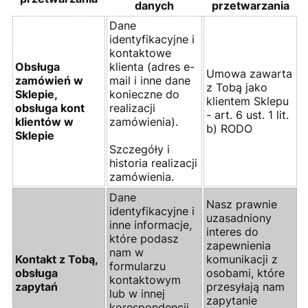
danych
przetwarzania
Dane
identyfikacyjne i
kontaktowe
Obsługa
klienta (adres e-
Umowa zawarta
zamówień w
mail i inne dane
z Tobą jako
Sklepie,
konieczne do
klientem Sklepu
obsługa kont
realizacji
- art. 6 ust. 1 lit.
klientów w
zamówienia).
b) RODO
Sklepie
Szczegóły i
historia realizacji
zamówienia.
Dane
Nasz prawnie
identyfikacyjne i
uzasadniony
inne informacje,
interes do
które podasz
zapewnienia
nam w
Kontakt z Tobą,
komunikacji z
formularzu
obsługa
osobami, które
kontaktowym
zapytań
przesyłają nam
lub w innej
zapytanie
korespondencji.