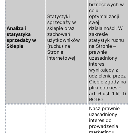
biznesowych w
celu
Statystyki
optymalizacji
sprzedaży w
swej
Analiza i
sklepie oraz
działalności. W
statystyka
zachowań
zakresie
sprzedaży w
użytkowników
statystyk ruchu
Sklepie
(ruchu) na
na Stronie –
Stronie
prawnie
Internetowej
uzasadniony
interes
wynikający z
udzielenia przez
Ciebie zgody na
pliki cookies -
art. 6 ust. 1 lit. f)
RODO
Nasz prawnie
uzasadniony
interes do
prowadzenia
marketingu