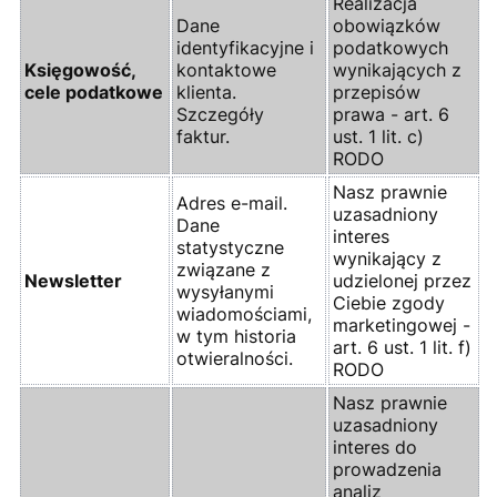
Realizacja
Dane
obowiązków
identyfikacyjne i
podatkowych
Księgowość,
kontaktowe
wynikających z
cele podatkowe
klienta.
przepisów
Szczegóły
prawa - art. 6
faktur.
ust. 1 lit. c)
RODO
Nasz prawnie
Adres e-mail.
uzasadniony
Dane
interes
statystyczne
wynikający z
związane z
Newsletter
udzielonej przez
wysyłanymi
Ciebie zgody
wiadomościami,
marketingowej -
w tym historia
art. 6 ust. 1 lit. f)
otwieralności.
RODO
Nasz prawnie
uzasadniony
interes do
prowadzenia
analiz