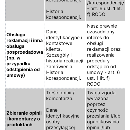
/korespondencję
- art. 6 ust. 1 lit.
Historia
f) RODO
korespondencji.
Nasz prawnie
Dane
uzasadniony
Obsługa
identyfikacyjne i
interes do
reklamacji i inna
kontaktowe
obsługi
obsługa
klienta.
reklamacji oraz
posprzedażowa
Szczegóły i
realizowania
(np. w
historia realizacji
procedury
przypadku
zamówienia.
odstąpień od
odstąpienia od
Historia
umowy - art. 6
umowy)
korespondencji.
ust. 1 lit. f)
RODO
Treść opinii /
Twoja zgoda,
komentarza.
wyrażona
poprzez
Dane
czynność
Zbieranie opinii
identyfikacyjne
przesłania i/lub
i komentarzy o
osoby
opublikowania
produktach
przesyłającej
opinii i/lub