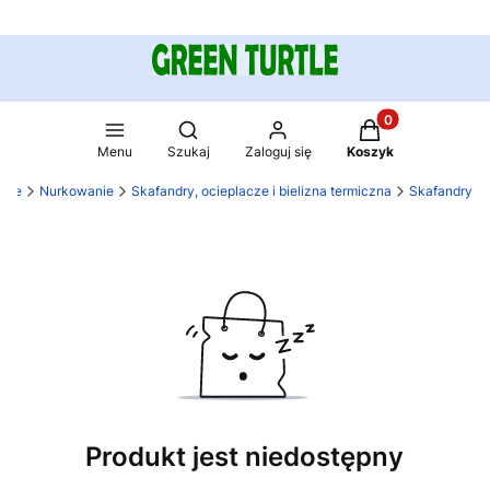
Produkty w koszy
Otwórz wyszukiwarkę
Menu
Szukaj
Zaloguj się
Koszyk
rtle
Nurkowanie
Skafandry, ocieplacze i bielizna termiczna
Skafandry
Produkt jest niedostępny