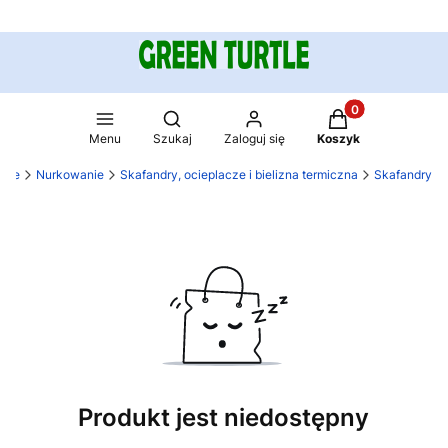
Produkty w koszy
Otwórz wyszukiwarkę
Menu
Szukaj
Zaloguj się
Koszyk
rtle
Nurkowanie
Skafandry, ocieplacze i bielizna termiczna
Skafandry
Produkt jest niedostępny