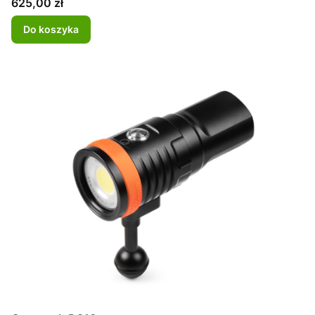
Cena
625,00 zł
Do koszyka