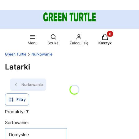
Produkty w koszy
Otwórz wyszukiwarkę
Menu
Szukaj
Zaloguj się
Koszyk
Green Turtle
Nurkowanie
Latarki
Nurkowanie
Filtry
Produkty:
7
Lista produktów
Sortowanie:
Domyślne