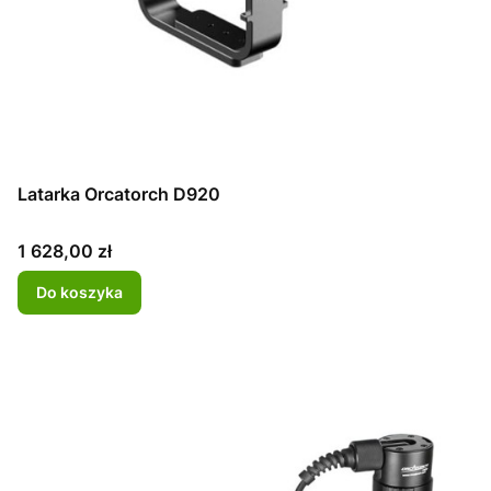
Latarka Orcatorch D920
Cena
1 628,00 zł
Do koszyka