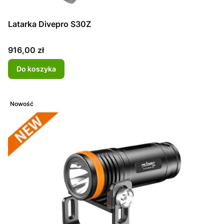
Latarka Divepro S30Z
Cena
916,00 zł
Do koszyka
Nowość