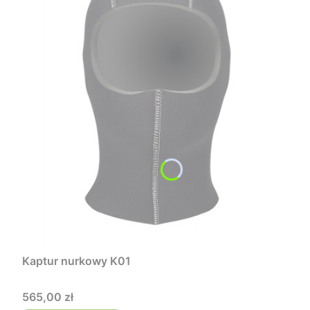
Kaptur nurkowy K01
Cena
565,00 zł