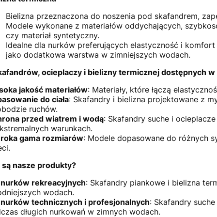
Bielizna przeznaczona do noszenia pod skafandrem, zap
Modele wykonane z materiałów oddychających, szybkoschn
czy materiał syntetyczny.
Idealne dla nurków preferujących elastyczność i komfor
jako dodatkowa warstwa w zimniejszych wodach.
afandrów, ocieplaczy i bielizny termicznej dostępnych w
oka jakość materiałów
: Materiały, które łączą elastyczno
asowanie do ciała
: Skafandry i bielizna projektowane z 
bodzie ruchów.
rona przed wiatrem i wodą
: Skafandry suche i ocieplacz
kstremalnych warunkach.
roka gama rozmiarów
: Modele dopasowane do różnych syl
ci.
 są nasze produkty?
 nurków rekreacyjnych
: Skafandry piankowe i bielizna te
odniejszych wodach.
 nurków technicznych i profesjonalnych
: Skafandry suche
czas długich nurkowań w zimnych wodach.