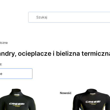
miczna
ndry, ocieplacze i bielizna termiczn
 produktów
e:
ne
Nowość