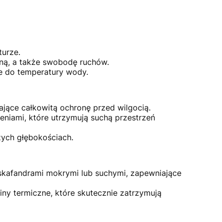
urze.
zną, a także swobodę ruchów.
e do temperatury wody.
ące całkowitą ochronę przed wilgocią.
niami, które utrzymują suchą przestrzeń
ych głębokościach.
 skafandrami mokrymi lub suchymi, zapewniające
iny termiczne, które skutecznie zatrzymują