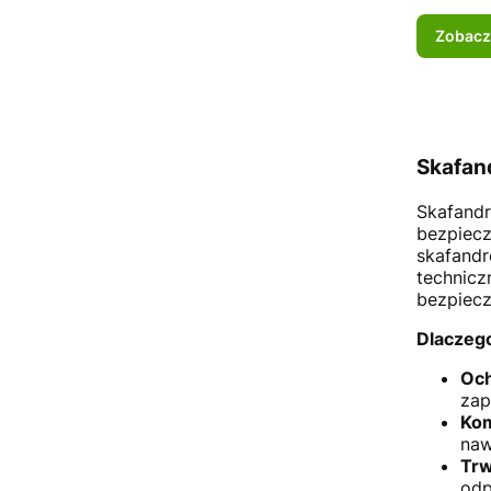
Zobacz
Skafan
Skafandr
bezpiecz
skafandr
technicz
bezpiecz
Dlaczego
Och
zap
Kom
naw
Trw
odp