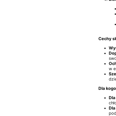
Cechy sk
Wys
Dop
swo
Och
w e
Sze
dzie
Dla kogo
Dla
chł
Dla
pod