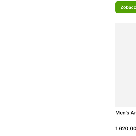
Zobacz
Men's Ar
Cena
1 620,00