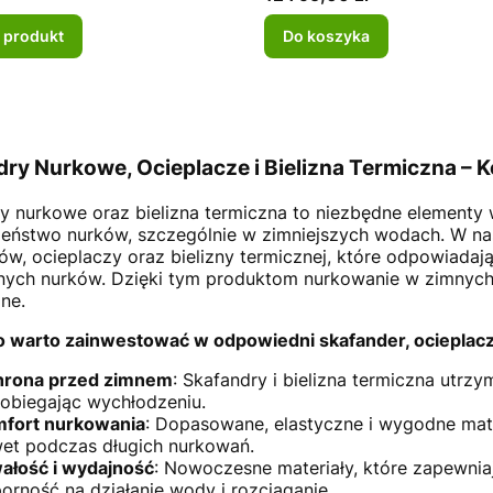
 produkt
Do koszyka
dry Nurkowe, Ocieplacze i Bielizna Termiczna –
y nurkowe oraz bielizna termiczna to niezbędne elementy 
eństwo nurków, szczególnie w zimniejszych wodach. W nas
ów, ocieplaczy oraz bielizny termicznej, które odpowiadają
nych nurków. Dzięki tym produktom nurkowanie w zimnych 
ne.
 warto zainwestować w odpowiedni skafander, ocieplacz 
rona przed zimnem
: Skafandry i bielizna termiczna utrz
obiegając wychłodzeniu.
fort nurkowania
: Dopasowane, elastyczne i wygodne mat
et podczas długich nurkowań.
ałość i wydajność
: Nowoczesne materiały, które zapewnia
orność na działanie wody i rozciąganie.