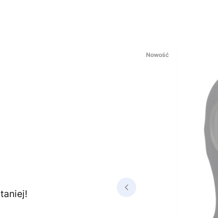
Nowość
aniej!