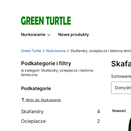
Nurkowanie
Nowe produkty
Green Turtle
Nurkowanie
Skafandry, ocieplacze i bielizna ter
Skafa
Podkategorie i filtry
w kategorii: Skafandry, ocieplacze i bielizna
termiczna
Lista
Sortowani
Domyśl
Podkategorie
Wróć do: Nurkowanie
Nowość
Skafandry
4
Ocieplacze
2