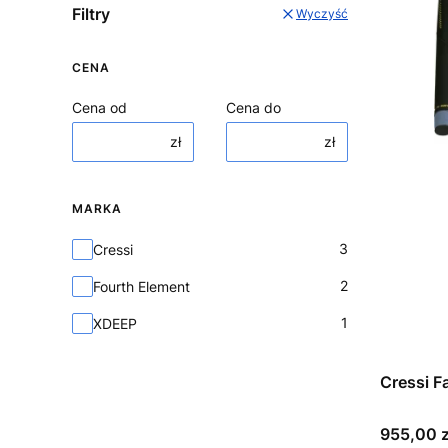
Filtry
Wyczyść
CENA
Cena od
Cena do
zł
zł
MARKA
Marka
3
Cressi
2
Fourth Element
1
XDEEP
Cressi F
Cena
955,00 z