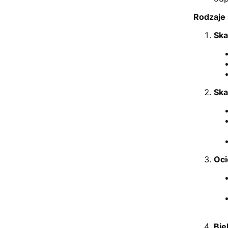
Rodzaje 
Ska
Ska
Oci
Bie