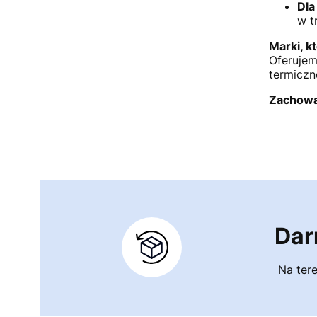
Dla
w t
Marki, 
Oferujem
termiczn
Zachowaj
Dar
Na tere