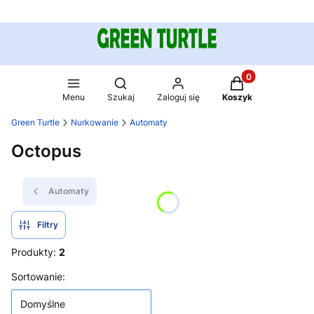
Produkty w koszy
Otwórz wyszukiwarkę
Menu
Szukaj
Zaloguj się
Koszyk
Green Turtle
Nurkowanie
Automaty
Octopus
Automaty
Filtry
Produkty:
2
Lista produktów
Sortowanie:
Domyślne