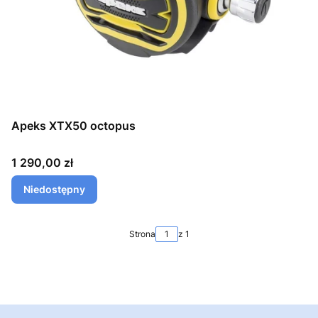
Apeks XTX50 octopus
Cena
1 290,00 zł
Niedostępny
Strona
z 1