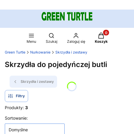
Produkty w koszy
Otwórz wyszukiwarkę
Menu
Szukaj
Zaloguj się
Koszyk
Green Turtle
Nurkowanie
Skrzydła i zestawy
Skrzydła do pojedyńczej butli
Skrzydła i zestawy
Filtry
Produkty:
3
Lista produktów
Sortowanie:
Domyślne