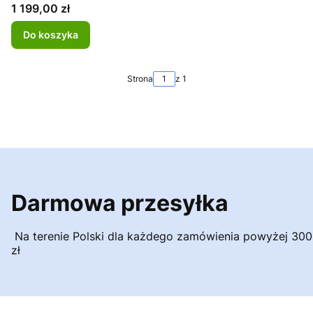
Cena
1 199,00 zł
Do koszyka
Strona
z 1
Darmowa przesyłka
Na terenie Polski dla każdego zamówienia powyżej 300
zł