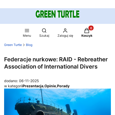
Produkty w koszy
Otwórz wyszukiwarkę
Menu
Szukaj
Zaloguj się
Koszyk
Green Turtle
Blog
Federacje nurkowe: RAID - Rebreather
Association of International Divers
dodano: 06-11-2025
w kategorii
Prezentacja
,
Opinie
,
Porady