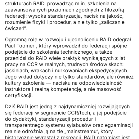
strukturach RAID, prowadząc m.in. szkolenia na
zaawansowanych poziomach zgodnych z filozofią
federacji: wysoka standaryzacja, nacisk na jakość,
rozumienie fizyki i procedur, a nie tylko „zaliczanie
ćwiczeń”.
Ogromną rolę w rozwoju i ujednoliceniu RAID odegrał
Paul Toomer , który wprowadził do federacji spójne
podejście do szkolenia technicznego, a także
przeniósł do RAID wiele praktyk wynikających z lat
pracy na CCR w realnych, trudnych środowiskach:
jaskiniach, wrakach i nurkowaniach ekspedycyjnych.
Jego wkład dotyczy nie tylko standardów, ale również
kultury szkolenia — nacisku na odpowiedzialność
instruktora i realną kompetencję, a nie masowość
certyfikacji.
Dziś RAID jest jedną z najdynamiczniej rozwijających
się federacji w segmencie CCR/tech, a jej podejście
do dydaktyki, standaryzacji procedur i
transparentnego systemu sylabusów oraz egzaminacji
realnie odróżnia ją na tle „mainstreamu”, który
historycznie wyrastał z rekreacji. RAID natomiast jest