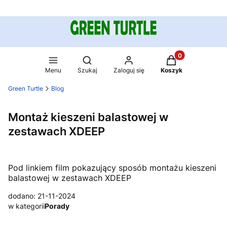
Produkty w koszy
Otwórz wyszukiwarkę
Menu
Szukaj
Zaloguj się
Koszyk
Green Turtle
Blog
Montaż kieszeni balastowej w
zestawach XDEEP
Pod linkiem film pokazujący sposób montażu kieszeni
balastowej w zestawach XDEEP
dodano: 21-11-2024
w kategorii
Porady