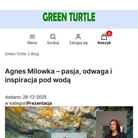
Produkty w koszy
Otwórz wyszukiwarkę
Menu
Szukaj
Zaloguj się
Koszyk
Green Turtle
Blog
Agnes Milowka – pasja, odwaga i
inspiracja pod wodą
dodano: 26-12-2025
w kategorii
Prezentacja