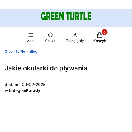
Produkty w koszy
Otwórz wyszukiwarkę
Menu
Szukaj
Zaloguj się
Koszyk
Green Turtle
Blog
Jakie okularki do pływania
dodano: 09-02-2025
w kategorii
Porady