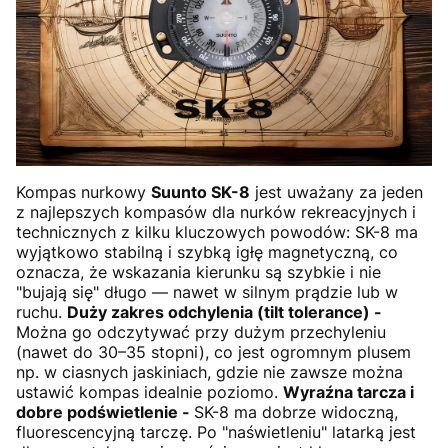
Kompas nurkowy
Suunto SK-8
jest uważany za jeden
z najlepszych kompasów dla nurków rekreacyjnych i
technicznych z kilku kluczowych powodów: SK-8 ma
wyjątkowo stabilną i szybką igłę magnetyczną, co
oznacza, że wskazania kierunku są szybkie i nie
"bujają się" długo — nawet w silnym prądzie lub w
ruchu.
Duży zakres odchylenia (tilt tolerance) -
Można go odczytywać przy dużym przechyleniu
(nawet do 30–35 stopni), co jest ogromnym plusem
np. w ciasnych jaskiniach, gdzie nie zawsze można
ustawić kompas idealnie poziomo.
Wyraźna tarcza i
dobre podświetlenie -
SK-8 ma dobrze widoczną,
fluorescencyjną tarczę. Po "naświetleniu" latarką jest