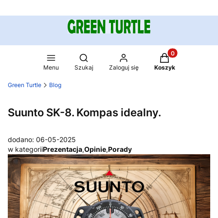
Produkty w koszy
Otwórz wyszukiwarkę
Menu
Szukaj
Zaloguj się
Koszyk
Green Turtle
Blog
Suunto SK-8. Kompas idealny.
dodano: 06-05-2025
w kategorii
Prezentacja
,
Opinie
,
Porady