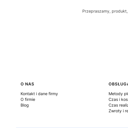
Przepraszamy, produkt, 
O NAS
OBSŁUGA
Linki w stopce
Kontakt i dane firmy
Metody pł
O firmie
Czas i ko
Blog
Czas reali
Zwroty i r