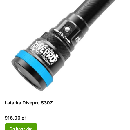
Latarka Divepro S30Z
Cena
916,00 zł
Do koszyka