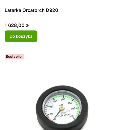
Latarka Orcatorch D920
Cena
1 628,00 zł
Do koszyka
Bestseller