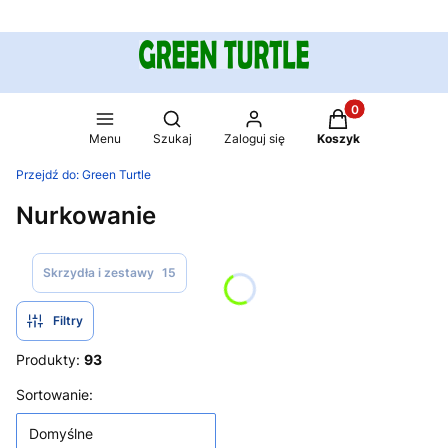
Produkty w koszy
Otwórz wyszukiwarkę
Menu
Szukaj
Zaloguj się
Koszyk
Przejdź do:
Green Turtle
Nurkowanie
Skrzydła i zestawy
15
Filtry
Produkty:
93
Lista produktów
Sortowanie:
Domyślne