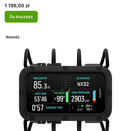
Cena
1 199,00 zł
Do koszyka
Nowość