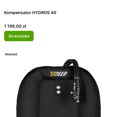
Kompensator HYDROS 40
Cena
1 199,00 zł
Do koszyka
Nowość