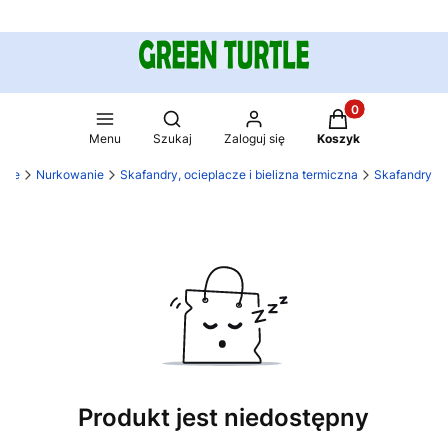
Produkty w koszy
Otwórz wyszukiwarkę
Menu
Szukaj
Zaloguj się
Koszyk
rtle
Nurkowanie
Skafandry, ocieplacze i bielizna termiczna
Skafandry
Produkt jest niedostępny