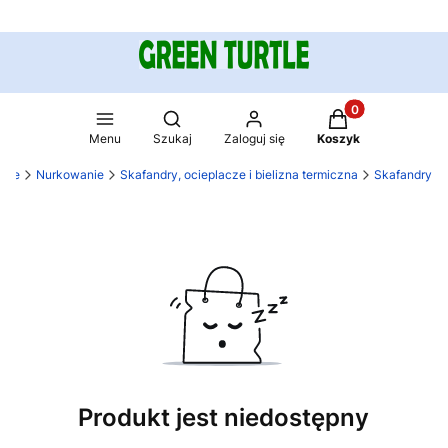
Produkty w koszy
Otwórz wyszukiwarkę
Menu
Szukaj
Zaloguj się
Koszyk
rtle
Nurkowanie
Skafandry, ocieplacze i bielizna termiczna
Skafandry
Produkt jest niedostępny