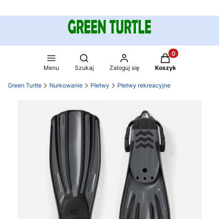
Produkty w koszy
Otwórz wyszukiwarkę
Menu
Szukaj
Zaloguj się
Koszyk
Green Turtle
Nurkowanie
Płetwy
Płetwy rekreacyjne