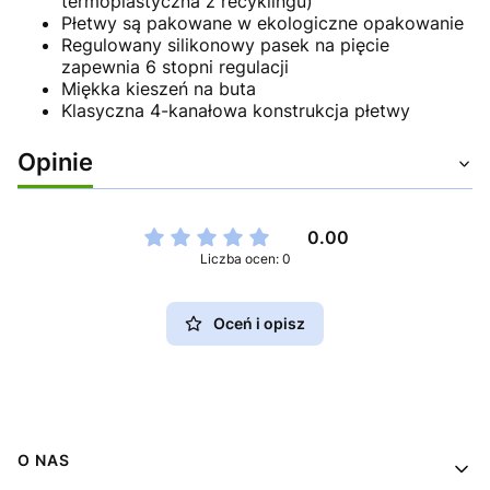
termoplastyczna z recyklingu)
Płetwy są pakowane w ekologiczne opakowanie
Regulowany silikonowy pasek na pięcie
zapewnia 6 stopni regulacji
Miękka kieszeń na buta
Klasyczna 4-kanałowa konstrukcja płetwy
Opinie
0.00
Liczba ocen: 0
Oceń i opisz
Linki w stopce
O NAS