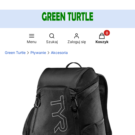
Produkty w koszy
Otwórz wyszukiwarkę
Menu
Szukaj
Zaloguj się
Koszyk
Green Turtle
Pływanie
Akcesoria