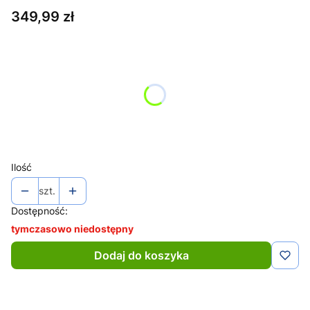
Cena
349,99 zł
Wybierz wariant produktu:
Poszczególne warianty mogą różnić się ceną
*
Kolor
Wybierz
Ilość
szt.
Dostępność:
tymczasowo niedostępny
Dodaj do koszyka