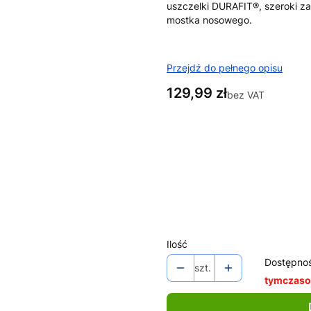
uszczelki DURAFIT®, szeroki z
mostka nosowego.
Przejdź do pełnego opisu
Cena
129,99 zł
bez VAT
Wybierz wariant produktu:
Poszczególne warianty mogą ró
*
Kolor
Wybierz
Ilość
Dostępno
szt.
tymczaso