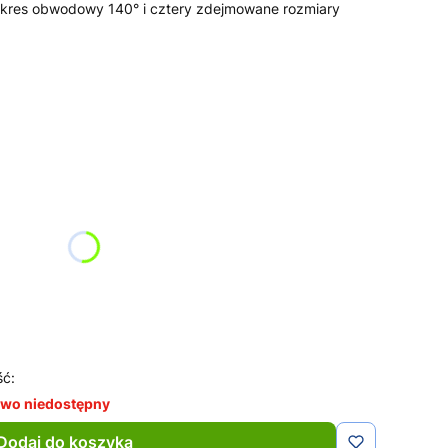
akres obwodowy 140° i cztery zdejmowane rozmiary
żnić się ceną
ść:
wo niedostępny
Dodaj do koszyka