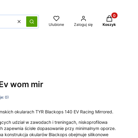
Produkty w kos
Wyczyść
Szukaj
Ulubione
Zaloguj się
Koszyk
Ev wom mir
e: 0)
skich okularach TYR Blackops 140 EV Racing Mirrored.
ących udział w zawodach i treningach, niskoprofilowa
ch zapewnia ścisłe dopasowanie przy minimalnym oporze.
a konstrukcja okularów Blackops obejmuje silikonowe