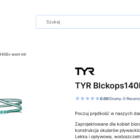
140Ev wom mir
TYR Blckops140
0.00
(Oceny: 0 Recenzj
Poczuj prędkość w naszych dam
Zaprojektowane dla kobiet bior
konstrukcja okularów pływacki
Lekka i opływowa, wodoszczeln