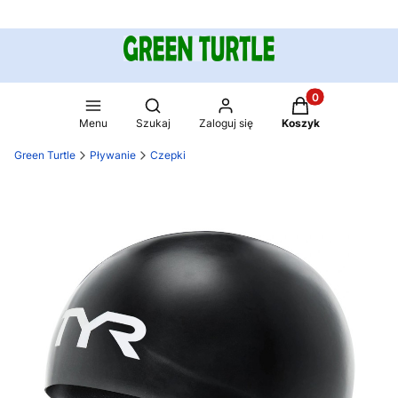
Produkty w koszy
Otwórz wyszukiwarkę
Menu
Szukaj
Zaloguj się
Koszyk
Green Turtle
Pływanie
Czepki