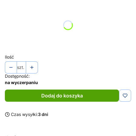
Wybierz wariant produktu:
Poszczególne warianty mogą różnić się ceną
*
Kolor
Wybierz
Ilość
szt.
Dostępność:
na wyczerpaniu
Dodaj do koszyka
Czas wysyłki:
3 dni