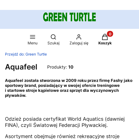
Produkty w koszy
Otwórz wyszukiwarkę
Menu
Szukaj
Zaloguj się
Koszyk
Przejdź do:
Green Turtle
Aquafeel
Produkty:
10
Aquafeel została stworzona w 2009 roku przez firmę Fashy jako
sportowy brand, posiadający w swojej ofercie treningowe
i startowe stroje kąpielowe oraz sprzęt dla wyczynowych
pływaków.
Odzież posiada certyfikat World Aquatics (dawniej
FINA), czyli Światowej Federacji Pływackiej.
Asortyment obejmuje również rekreacyjne stroje