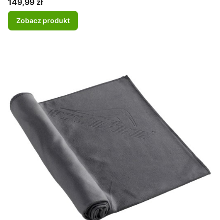
Cena
149,99 zł
Zobacz produkt