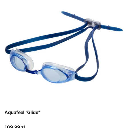
Aquafeel "Glide"
Cena
109,99 zł