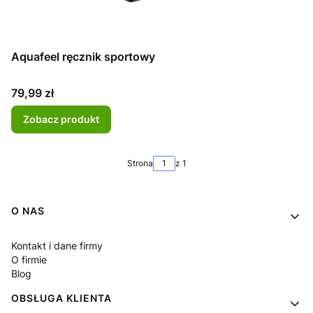
Aquafeel ręcznik sportowy
Cena
79,99 zł
Zobacz produkt
Strona
z 1
Linki w stopce
O NAS
Kontakt i dane firmy
O firmie
Blog
OBSŁUGA KLIENTA