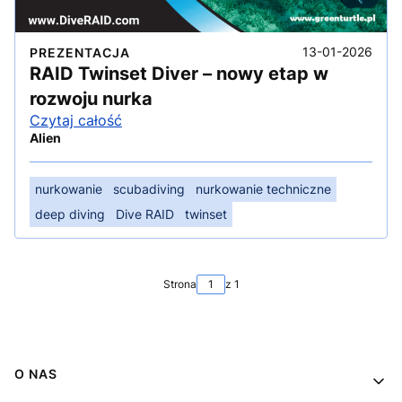
13-01-2026
PREZENTACJA
RAID Twinset Diver – nowy etap w
rozwoju nurka
Czytaj całość
Alien
nurkowanie
scubadiving
nurkowanie techniczne
deep diving
Dive RAID
twinset
Strona
z 1
Linki w stopce
O NAS