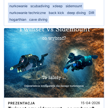
nurkowanie
scubadiving
xdeep
sidemount
nurkowanie techniczne
back kick
deep diving
DIR
hogarthian
cave diving
15-04-2026
PREZENTACJA