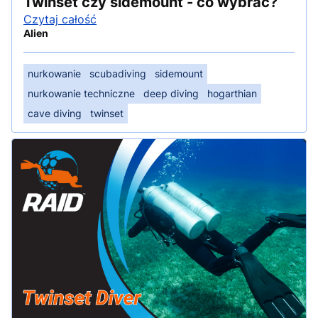
Twinset czy sidemount - co wybrac?
Czytaj całość
Alien
nurkowanie
scubadiving
sidemount
nurkowanie techniczne
deep diving
hogarthian
cave diving
twinset