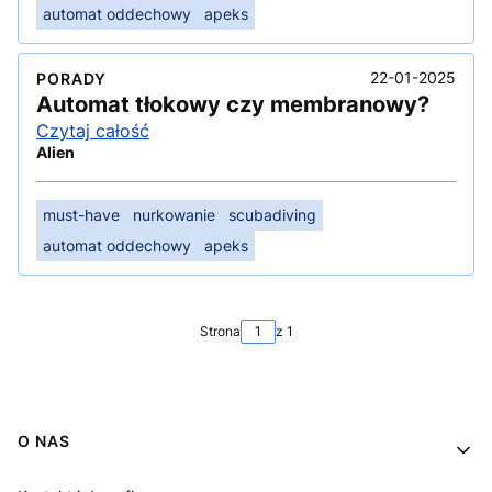
automat oddechowy
apeks
22-01-2025
PORADY
Automat tłokowy czy membranowy?
Czytaj całość
Alien
must-have
nurkowanie
scubadiving
automat oddechowy
apeks
Strona
z 1
Linki w stopce
O NAS