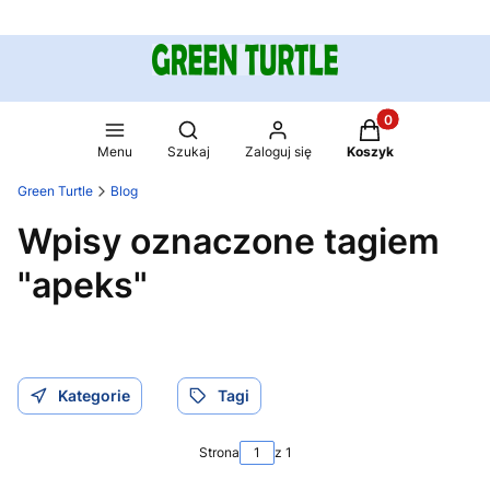
Produkty w koszy
Otwórz wyszukiwarkę
Menu
Szukaj
Zaloguj się
Koszyk
Green Turtle
Blog
Wpisy oznaczone tagiem
"apeks"
Kategorie
Tagi
Strona
z 1