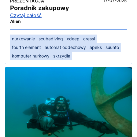
17-07-2025
PREZENTACJA
Poradnik zakupowy
Czytaj całość
Alien
nurkowanie
scubadiving
xdeep
cressi
fourth element
automat oddechowy
apeks
suunto
komputer nurkowy
skrzydła