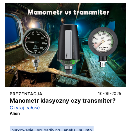
10-09-2025
PREZENTACJA
Manometr klasyczny czy transmiter?
Czytaj całość
Alien
nurkowanie
scubadiving
apeks
suunto