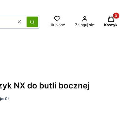
Produkty w kos
Wyczyść
Szukaj
Ulubione
Zaloguj się
Koszyk
yk NX do butli bocznej
e: 0)