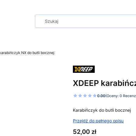
arabińczyk NX do butli bocznej
XDEEP karabińcz
0.00
(Oceny: 0 Recenzj
Karabińczyk do butli bocznej
Przejdź do pełnego opisu
Cena
52,00 zł