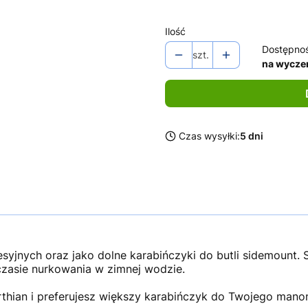
Ilość
Dostępno
szt.
na wycze
Czas wysyłki:
5 dni
esyjnych oraz jako dolne karabińczyki do butli sidemount.
czasie nurkowania w zimnej wodzie.
rthian i preferujesz większy karabińczyk do Twojego manome