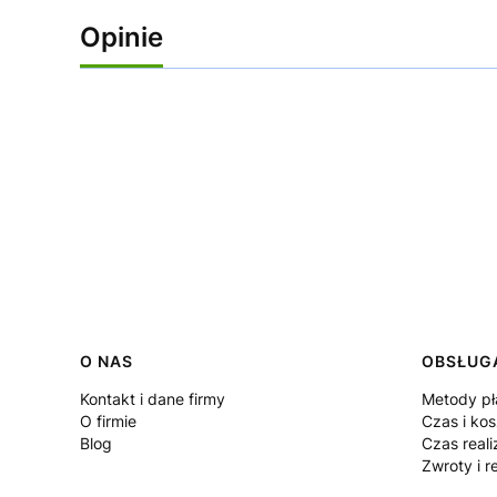
Opinie
O NAS
OBSŁUGA
Linki w stopce
Kontakt i dane firmy
Metody pł
O firmie
Czas i ko
Blog
Czas reali
Zwroty i r