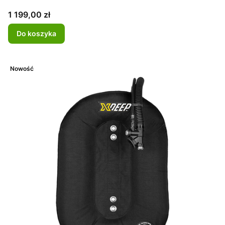
Cena
1 199,00 zł
Do koszyka
Nowość