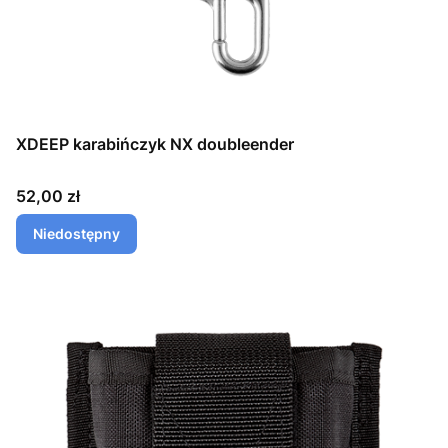
XDEEP karabińczyk NX doubleender
Cena
52,00 zł
Niedostępny