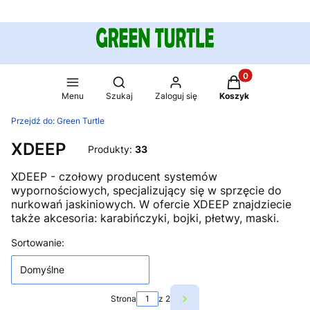
Produkty w koszy
Otwórz wyszukiwarkę
Menu
Szukaj
Zaloguj się
Koszyk
Przejdź do:
Green Turtle
XDEEP
Produkty:
33
XDEEP - czołowy producent systemów
wypornościowych, specjalizujący się w sprzęcie do
nurkowań jaskiniowych. W ofercie XDEEP znajdziecie
także akcesoria: karabińczyki, bojki, płetwy, maski.
Lista produktów
Sortowanie:
Domyślne
Strona
z 2
Następne produkty