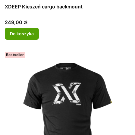
XDEEP Kieszeń cargo backmount
Cena
249,00 zł
Do koszyka
Bestseller