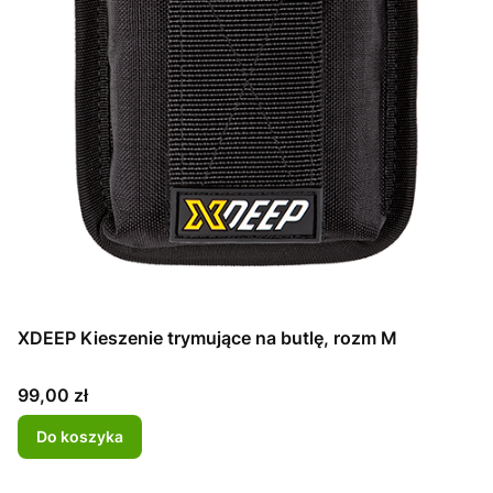
XDEEP Kieszenie trymujące na butlę, rozm M
Cena
99,00 zł
Do koszyka