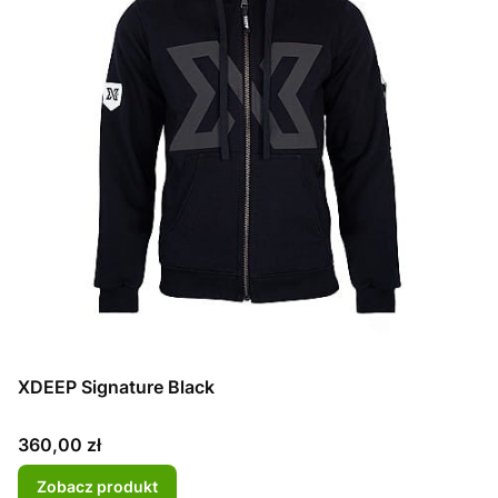
XDEEP Signature Black
Cena
360,00 zł
Zobacz produkt