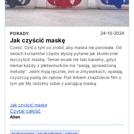
24-10-2024
PORADY
Jak czyścić maskę
Cześć. Dziś o tym co zrobić aby maska nie parowała. Od
swoich kursantów często słyszę pytanie jak skutecznie
wyczyścić maskę. Temat wcale nie taki banalny, gdyż
niemal każdy z płetwonurków ma "swoją, sprawdzoną
metodę". Jedni myją ręcznie, inni w zmywarkach, opalają,
czyszczą pastą do zębów. Pod linkiem znajdziecie film o
tym jak My radzimy sobie z parującą maską.
Jak czyścić maskę
Czytaj całość
Alien
nurkowanie
scubadiving
xdeep