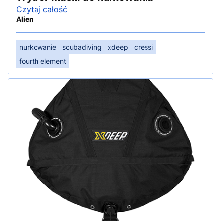
Czytaj całość
Alien
nurkowanie
scubadiving
xdeep
cressi
fourth element