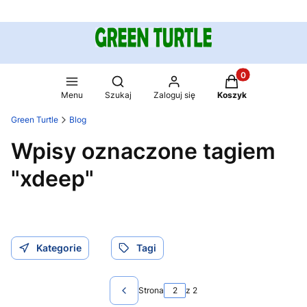
Produkty w koszy
Otwórz wyszukiwarkę
Menu
Szukaj
Zaloguj się
Koszyk
Green Turtle
Blog
Wpisy oznaczone tagiem
"xdeep"
Kategorie
Tagi
Strona
z 2
Poprzednie wpisy