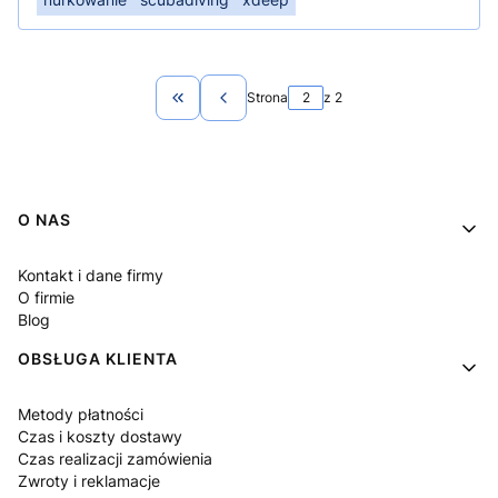
Strona
z 2
Wróć do pierwszej strony z wpisami
Linki w stopce
O NAS
Kontakt i dane firmy
O firmie
Blog
OBSŁUGA KLIENTA
Metody płatności
Czas i koszty dostawy
Czas realizacji zamówienia
Zwroty i reklamacje